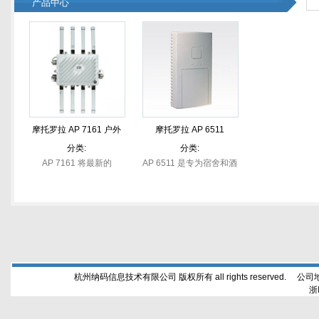
产品中心
摩托罗拉 AP 7161 户外
摩托罗拉 AP 6511
802.11n 网状接入点
802.11n 墙壁式访问接入
分类:
分类:
AP 7161 将最新的
AP 6511 是专为宿舍和酒
点
802.11n 3x3 MIMO 三频
店客房这种最为严苛的无
设计与强大的户外性能相
线 LAN 环境而专门设计
结合，是将网络覆盖范围
的访问接入点设备。利用
扩展至户外区域的理想之
房间墙壁中现有的 5 类或
选。通过专用双...
6 类电缆，一般...
杭州纳码信息技术有限公司 版权所有 all rights reserved. 公
浙